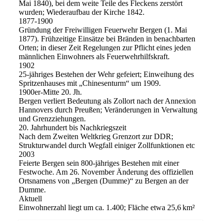
Mai 1840), bei dem weite Teile des Fleckens zerstört
wurden; Wiederaufbau der Kirche 1842.
1877‑1900
Gründung der Freiwilligen Feuerwehr Bergen (1. Mai
1877). Frühzeitige Einsätze bei Bränden in benachbarten
Orten; in dieser Zeit Regelungen zur Pflicht eines jeden
männlichen Einwohners als Feuerwehrhilfskraft.
1902
25‑jähriges Bestehen der Wehr gefeiert; Einweihung des
Spritzenhauses mit „Chinesenturm“ um 1909.
1900er‑Mitte 20. Jh.
Bergen verliert Bedeutung als Zollort nach der Annexion
Hannovers durch Preußen; Veränderungen in Verwaltung
und Grenzziehungen.
20. Jahrhundert bis Nachkriegszeit
Nach dem Zweiten Weltkrieg Grenzort zur DDR;
Strukturwandel durch Wegfall einiger Zollfunktionen etc
2003
Feierte Bergen sein 800‑jähriges Bestehen mit einer
Festwoche. Am 26. November Änderung des offiziellen
Ortsnamens von „Bergen (Dumme)“ zu Bergen an der
Dumme.
Aktuell
Einwohnerzahl liegt um ca. 1.400; Fläche etwa 25,6 km²