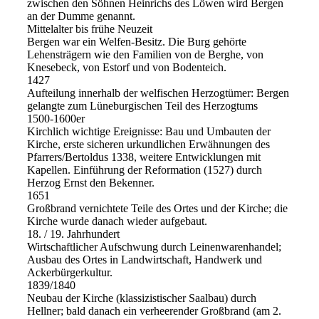
zwischen den Söhnen Heinrichs des Löwen wird Bergen
an der Dumme genannt.
Mittelalter bis frühe Neuzeit
Bergen war ein Welfen-Besitz. Die Burg gehörte
Lehensträgern wie den Familien von de Berghe, von
Knesebeck, von Estorf und von Bodenteich.
1427
Aufteilung innerhalb der welfischen Herzogtümer: Bergen
gelangte zum Lüneburgischen Teil des Herzogtums
1500‑1600er
Kirchlich wichtige Ereignisse: Bau und Umbauten der
Kirche, erste sicheren urkundlichen Erwähnungen des
Pfarrers/Bertoldus 1338, weitere Entwicklungen mit
Kapellen. Einführung der Reformation (1527) durch
Herzog Ernst den Bekenner.
1651
Großbrand vernichtete Teile des Ortes und der Kirche; die
Kirche wurde danach wieder aufgebaut.
18. / 19. Jahrhundert
Wirtschaftlicher Aufschwung durch Leinenwarenhandel;
Ausbau des Ortes in Landwirtschaft, Handwerk und
Ackerbürgerkultur.
1839/1840
Neubau der Kirche (klassizistischer Saalbau) durch
Hellner; bald danach ein verheerender Großbrand (am 2.