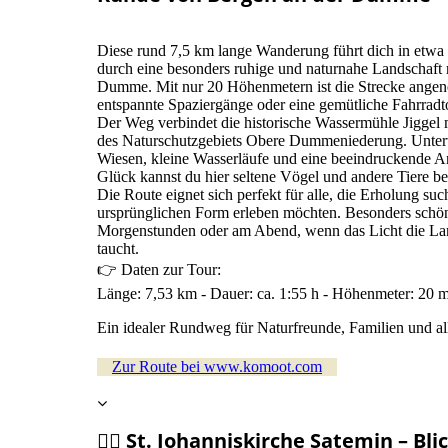
Diese rund 7,5 km lange Wanderung führt dich in etwa
durch eine besonders ruhige und naturnahe Landschaft
Dumme. Mit nur 20 Höhenmetern ist die Strecke angene
entspannte Spaziergänge oder eine gemütliche Fahrradt
Der Weg verbindet die historische Wassermühle Jiggel m
des Naturschutzgebiets Obere Dummeniederung. Unterw
Wiesen, kleine Wasserläufe und eine beeindruckende Art
Glück kannst du hier seltene Vögel und andere Tiere b
Die Route eignet sich perfekt für alle, die Erholung suc
ursprünglichen Form erleben möchten. Besonders schön 
Morgenstunden oder am Abend, wenn das Licht die La
taucht.
👉 Daten zur Tour:
Länge: 7,53 km - Dauer: ca. 1:55 h - Höhenmeter: 20 m-
Ein idealer Rundweg für Naturfreunde, Familien und all
Zur Route bei www.komoot.com
🚴‍♀️ St. Johanniskirche Satemin – Bli