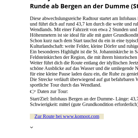
Runde ab Bergen an der Dumme (St
Diese abwechslungsreiche Radtour startet am Infohau
und führt dich auf rund 43,7 km durch die weite und ru
Wendlands. Mit einer Fahrzeit von etwa 2 Stunden und
Höhenmetern ist sie ideal für alle mit guter Grundkondit
Schon kurz nach dem Start tauchst du ein in eine typis
Kulturlandschaft: weite Felder, kleine Dörfer und ruhi
Ein besonderes Highlight ist die St. Johanniskirche in S
Feldsteinkirchen der Region, die mit ihrem historische
Weiter führt dich die Route entlang der idyllischen Jee
schöne Ausblicke auf das Wasser und die umliegende Nat
für eine kleine Pause laden dazu ein, die Ruhe zu geni
Die Strecke verläuft überwiegend auf gut befahrbaren 
sportliche Tour durch das Wendland.
👉 Daten zur Tour:
Start/Ziel: Infohaus Bergen an der Dumme- Länge: 43,
Schwierigkeit: mittel (gute Grundkondition erforderlich
Zur Route bei www.komoot.com