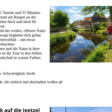
 1 Stunde und 55 Minuten
 rund um Bergen an der
hm flach und ideal für
our.
it der weiten, offenen Natur
egs begleiten dich grüne
envielfalt – mit etwas
eobachten.
hen und die Natur in ihrer
ist die Tour in den frühen
ndschaft in warme Farben
 Schwierigkeit: leicht
e, die einfach mal abschalten wollen 🌿
ck auf die Jeetzel