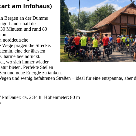
art am Infohaus)
s in Bergen an der Dumme
hige Landschaft des
 30 Minuten und rund 80
ion.
ch norddeutsche
ge Wege prägen die Strecke.
atemin, eine der ältesten
n Charme beeindruckt.
tzel, wo sich immer wieder
ur bieten. Perfekte Stellen
eßen und neue Energie zu tanken.
Wegen und wenig befahrenen Straßen – ideal für eine entspannte, aber
7 kmDauer: ca. 2:34 h- Höhenmeter: 80 m
)